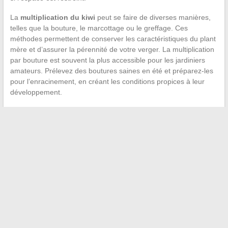
La
multiplication du kiwi
peut se faire de diverses manières,
telles que la bouture, le marcottage ou le greffage. Ces
méthodes permettent de conserver les caractéristiques du plant
mère et d’assurer la pérennité de votre verger. La multiplication
par bouture est souvent la plus accessible pour les jardiniers
amateurs. Prélevez des boutures saines en été et préparez-les
pour l’enracinement, en créant les conditions propices à leur
développement.
←
Exploration de l’Antarctique : Est-ce vraiment possible?
Comparatif des meilleurs robots lave-vitre selon les experts :
UFC-Que Choisir à la loupe
→
Recherche