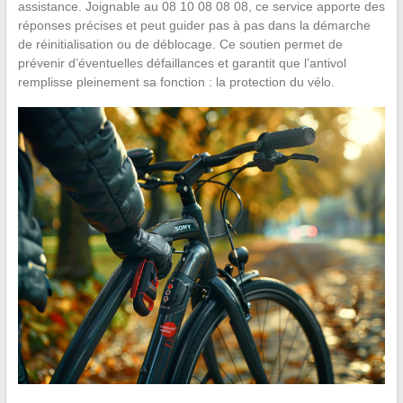
assistance. Joignable au 08 10 08 08 08, ce service apporte des
réponses précises et peut guider pas à pas dans la démarche
de réinitialisation ou de déblocage. Ce soutien permet de
prévenir d’éventuelles défaillances et garantit que l’antivol
remplisse pleinement sa fonction : la protection du vélo.