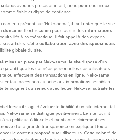
ts critères évoqués précédemment, nous pourrons mieux
 comme fiable et digne de confiance.
u contenu présent sur ‘Neko-sama’, il faut noter que le site
on domaine
. Il est reconnu pour fournir des
informations
duits liés à sa thématique. Il fait appel à des experts
 ses articles. Cette
collaboration avec des spécialistes
bilité globale du site.
té mises en place par Neko-sama, le site dispose d’un
a garantit que les données personnelles des utilisateurs
 site ou effectuent des transactions en ligne. Neko-sama
viter tout accès non autorisé aux informations sensibles.
té témoignent du sérieux avec lequel Neko-sama traite les
 lorsqu’il s’agit d’évaluer la fiabilité d’un site internet tel
i, Neko-sama se distingue positivement. Le site fournit
s à sa politique éditoriale et mentionne clairement ses
t preuve d’une grande transparence en expliquant toute
luencer le contenu proposé aux utilisateurs. Cette volonté de
iance des utilisateurs dans les informations diffusées sur le