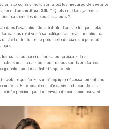
yse un site comme ‘neko sama’ est les
mesures de sécurité
 dispose d’un
certificat SSL
? Quels sont les systèmes
nnées personnelles de ses utilisateurs ?
é dans l’évaluation de la fiabilité d’un site tel que ‘neko
informations relatives à sa politique éditoriale, mentionner
 et clarifier toute forme potentielle de biais qui pourrait
ateurs.
utes
constitue aussi un indicateur précieux. Les
‘neko sama’, ainsi que leurs retours sur divers forums
s globale quant à sa fiabilité apparente.
 site web tel que ‘neko sama’ implique nécessairement une
es critères. En prenant soin d’examiner chacun de ces
re une idée précise quant au niveau de confiance pouvant