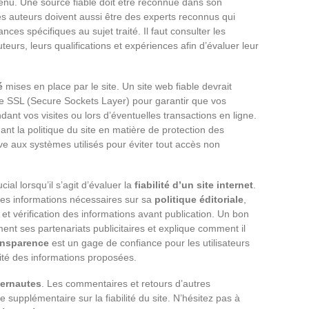
ontenu. Une source fiable doit être reconnue dans son
es auteurs doivent aussi être des experts reconnus qui
nces spécifiques au sujet traité. Il faut consulter les
uteurs, leurs qualifications et expériences afin d’évaluer leur
é
mises en place par le site. Un site web fiable devrait
 le SSL (Secure Sockets Layer) pour garantir que vos
nt vos visites ou lors d’éventuelles transactions en ligne.
nt la politique du site en matière de protection des
ve aux systèmes utilisés pour éviter tout accès non
ial lorsqu’il s’agit d’évaluer la
fiabilité d’un site internet
.
es les informations nécessaires sur sa
politique éditoriale
,
t vérification des informations avant publication. Un bon
ment ses partenariats publicitaires et explique comment il
ansparence
est un gage de confiance pour les utilisateurs
lité des informations proposées.
ternautes
. Les commentaires et retours d’autres
e supplémentaire sur la fiabilité du site. N’hésitez pas à