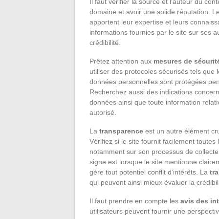
Il faut vérifier la source et l’auteur du c
domaine et avoir une solide réputation. L
apportent leur expertise et leurs connaissa
informations fournies par le site sur ses a
crédibilité.
Prêtez attention aux
mesures de sécurit
utiliser des protocoles sécurisés tels que
données personnelles sont protégées penda
Recherchez aussi des indications concerna
données ainsi que toute information relati
autorisé.
La
transparence
est un autre élément cruc
Vérifiez si le site fournit facilement tout
notamment sur son processus de collecte e
signe est lorsque le site mentionne claire
gère tout potentiel conflit d’intérêts. La
tr
qui peuvent ainsi mieux évaluer la crédibi
Il faut prendre en compte les
avis des in
utilisateurs peuvent fournir une perspectiv