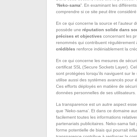
‘Neko-sama’
. En examinant les différen
comprendre si ce site peut être considéré
En ce qui concerne la source et l’auteur d
possède une
réputation solide dans s
précises et objectives
concernant les pro
renommés qui contribuent régulièrement à
crédibles
renforce indéniablement la crédi
En ce qui concerne les mesures de sécuri
certificat SSL (Secure Sockets Layer). Cel
sont protégées lorsqu’ils naviguent sur le
utilise aussi des systèmes avancés pour é
Ces efforts déployés en matière de sécuri
données personnelles de ses utilisateurs.
La transparence est un autre aspect essentiel
que ‘Neko-sama’. Et dans ce domaine auss
facilement toutes les informations relative
partenariats publicitaires. Neko-sama fai
forme potentielle de biais qui pourrait inf
transparence contribue à renforcer la conf