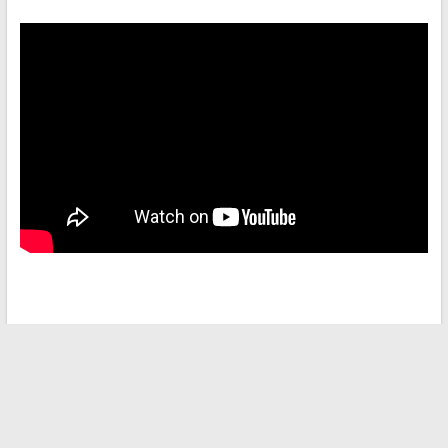
←
Débroussailleuse autoportée ou tracteur tondeuse :
comment faire le bon choix ?
Comment accéder au webmail de l’académie de Lyon et
sécuriser votre messagerie
→