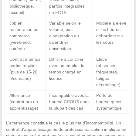
bibliothèque,
parfois intégrables
accueil)
en ECTS
Job en
Variable selon le
Modéré à élevé
restauration ou
volume, pas
si les heures
commerce
d’adaptation au
débordent sur
(week-end,
calendrier
les cours
soirées)
universitaire
Contrat à temps
Difficile à concilier
Élevé
partiel régulier
avec un emploi du
(absences
(plus de 15-20
temps chargé en
fréquentes,
h/semaine)
licence
fatigue,
décrochage)
Alternance
Incompatible avec la
Perte de
(contrat pro ou
bourse CROUS dans
bourse quasi
apprentissage)
la plupart des cas
systématique
L’alternance constitue le cas le plus net d’incompatibilité. Un
contrat d’apprentissage ou de professionnalisation implique un
statut de salarié à part entière, avec rémunération versée par