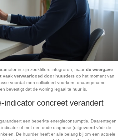
ameter in zijn zoekfilters integreren, maar
de weergave
dt vaak verwaarloosd door huurders
op het moment van
klasse voordat men solliciteert voorkomt onaangename
n bevestigt dat de woning legaal te huur is.
-indicator concreet verandert
er garandeert een beperkte energieconsumptie. Daarentegen
indicator of met een oude diagnose (uitgevoerd vóór de
nkelen. De huurder heeft er alle belang bij om een actuele