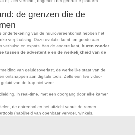
at hij zich verbindt, ongeacht het gebruikte platform.
and: de grenzen die de
emen
sche ondertekening van de huurovereenkomst hebben het
eke verplaatsing. Deze evolutie komt ten goede aan
ijn verhuisd en expats. Aan de andere kant,
huren zonder
ee tussen de advertentie en de werkelijkheid van de
melding van geluidsoverlast, de werkelijke staat van de
 ontsnappen aan digitale tools. Zelfs een live video-
 geluid van de trap niet weer.
leiding, in real-time, met een doorgang door elke kamer
elen, de entreehal en het uitzicht vanuit de ramen
rttools (nabijheid van openbaar vervoer, winkels,
ervices, vergemakkelijkt de verbinding en de overdracht