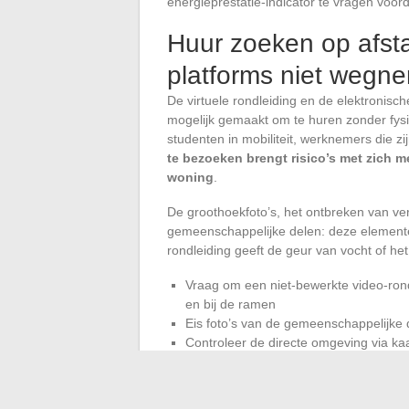
energieprestatie-indicator te vragen voord
Huur zoeken op afst
platforms niet wegn
De virtuele rondleiding en de elektroni
mogelijk gemaakt om te huren zonder fysi
studenten in mobiliteit, werknemers die z
te bezoeken brengt risico’s met zich m
woning
.
De groothoekfoto’s, het ontbreken van ver
gemeenschappelijke delen: deze elementen
rondleiding geeft de geur van vocht of het
Vraag om een niet-bewerkte video-rond
en bij de ramen
Eis foto’s van de gemeenschappelijke d
Controleer de directe omgeving via kaa
geïdentificeerde overlast)
Immorush, net als andere online verhuurs