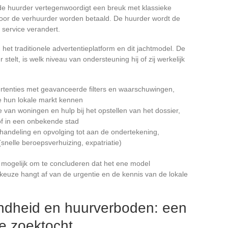
de huurder vertegenwoordigt een breuk met klassieke
door de verhuurder worden betaald. De huurder wordt de
e service verandert.
et traditionele advertentieplatform en dit jachtmodel. De
stelt, is welk niveau van ondersteuning hij of zij werkelijk
rtenties met geavanceerde filters en waarschuwingen,
e hun lokale markt kennen
 van woningen en hulp bij het opstellen van het dossier,
of in een onbekende stad
handeling en opvolging tot aan de ondertekening,
snelle beroepsverhuizing, expatriatie)
mogelijk om te concluderen dat het ene model
 keuze hangt af van de urgentie en de kennis van de lokale
ndheid en huurverboden: een
de zoektocht