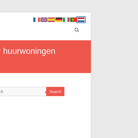
r huurwoningen
Search