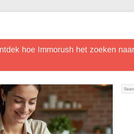
ontdek hoe Immorush het zoeken naa