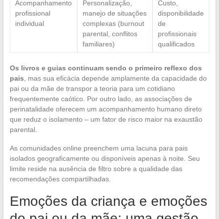
Acompanhamento
Personalização,
Custo,
profissional
manejo de situações
disponibilidade
individual
complexas (burnout
de
parental, conflitos
profissionais
familiares)
qualificados
Os livros e guias continuam sendo o primeiro reflexo dos
pais
, mas sua eficácia depende amplamente da capacidade do
pai ou da mãe de transpor a teoria para um cotidiano
frequentemente caótico. Por outro lado, as associações de
perinatalidade oferecem um acompanhamento humano direto
que reduz o isolamento – um fator de risco maior na exaustão
parental.
As comunidades online preenchem uma lacuna para pais
isolados geograficamente ou disponíveis apenas à noite. Seu
limite reside na ausência de filtro sobre a qualidade das
recomendações compartilhadas.
Emoções da criança e emoções
do pai ou da mãe: uma gestão