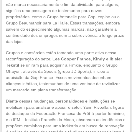
não marca necessariamente o fim da atividade; para alguns,
significa uma passagem de testemunho para novos
proprietários, como o Grupo Antonelle para Cop. copine ou o
Grupo Beaumanoir para La Halle. Essas transações, embora
salvem do esquecimento algumas marcas, não garantem a
continuidade dos empregos nem a sobrevivência a longo prazo
das lojas.
Grupos e consórcios estão tomando uma parte ativa nessa
reconfiguração do setor.
Lee Cooper France
,
Kindy
e
Ibisler
Tekstil
se uniram para adquirir a Pimkie, enquanto o Grupo
Ohayon, através da Spodis (grupo JD Sports), iniciou a
aquisição da Gap France. Esses movimentos desenham
alianças inéditas, testemunhas de uma vontade de revitalizar
um mercado em plena transformação.
Diante dessas mudanças, personalidades e instituições se
mobilizam para analisar e apoiar o setor. Yann Rivoallan, figura
de destaque da Federação Francesa do Prêt-à-porter feminino,
e o IFM – Instituto Francês da Moda, observam as tendências e
propõem caminhos para uma indústria em busca de renovação.
A análise do setor de vestuário e têxtil por esses especialistas é