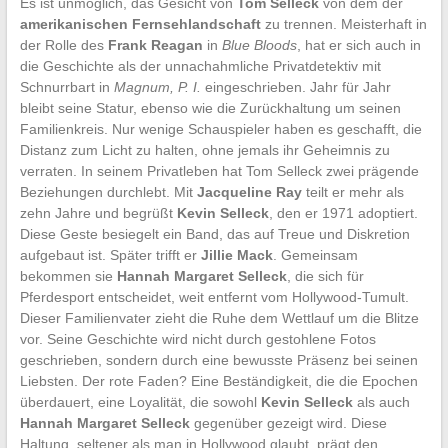
Es ist unmöglich, das Gesicht von
Tom Selleck
von dem der
amerikanischen Fernsehlandschaft
zu trennen. Meisterhaft in
der Rolle des
Frank Reagan
in
Blue Bloods
, hat er sich auch in
die Geschichte als der unnachahmliche Privatdetektiv mit
Schnurrbart in
Magnum, P. I.
eingeschrieben. Jahr für Jahr
bleibt seine Statur, ebenso wie die Zurückhaltung um seinen
Familienkreis. Nur wenige Schauspieler haben es geschafft, die
Distanz zum Licht zu halten, ohne jemals ihr Geheimnis zu
verraten. In seinem Privatleben hat Tom Selleck zwei prägende
Beziehungen durchlebt. Mit
Jacqueline Ray
teilt er mehr als
zehn Jahre und begrüßt
Kevin Selleck
, den er 1971 adoptiert.
Diese Geste besiegelt ein Band, das auf Treue und Diskretion
aufgebaut ist. Später trifft er
Jillie Mack
. Gemeinsam
bekommen sie
Hannah Margaret Selleck
, die sich für
Pferdesport entscheidet, weit entfernt vom Hollywood-Tumult.
Dieser Familienvater zieht die Ruhe dem Wettlauf um die Blitze
vor. Seine Geschichte wird nicht durch gestohlene Fotos
geschrieben, sondern durch eine bewusste Präsenz bei seinen
Liebsten. Der rote Faden? Eine Beständigkeit, die die Epochen
überdauert, eine Loyalität, die sowohl
Kevin Selleck
als auch
Hannah Margaret Selleck
gegenüber gezeigt wird. Diese
Haltung, seltener als man in Hollywood glaubt, prägt den