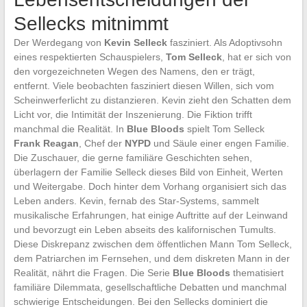
Sellecks mitnimmt
Der Werdegang von
Kevin Selleck
fasziniert. Als Adoptivsohn
eines respektierten Schauspielers,
Tom Selleck
, hat er sich von
den vorgezeichneten Wegen des Namens, den er trägt,
entfernt. Viele beobachten fasziniert diesen Willen, sich vom
Scheinwerferlicht zu distanzieren. Kevin zieht den Schatten dem
Licht vor, die Intimität der Inszenierung. Die Fiktion trifft
manchmal die Realität. In
Blue Bloods
spielt Tom Selleck
Frank Reagan
, Chef der
NYPD
und Säule einer engen Familie.
Die Zuschauer, die gerne familiäre Geschichten sehen,
überlagern der Familie Selleck dieses Bild von Einheit, Werten
und Weitergabe. Doch hinter dem Vorhang organisiert sich das
Leben anders. Kevin, fernab des Star-Systems, sammelt
musikalische Erfahrungen, hat einige Auftritte auf der Leinwand
und bevorzugt ein Leben abseits des kalifornischen Tumults.
Diese Diskrepanz zwischen dem öffentlichen Mann Tom Selleck,
dem Patriarchen im Fernsehen, und dem diskreten Mann in der
Realität, nährt die Fragen. Die Serie
Blue Bloods
thematisiert
familiäre Dilemmata, gesellschaftliche Debatten und manchmal
schwierige Entscheidungen. Bei den Sellecks dominiert die