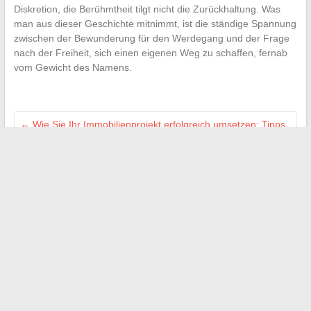
Diskretion, die Berühmtheit tilgt nicht die Zurückhaltung. Was
man aus dieser Geschichte mitnimmt, ist die ständige Spannung
zwischen der Bewunderung für den Werdegang und der Frage
nach der Freiheit, sich einen eigenen Weg zu schaffen, fernab
vom Gewicht des Namens.
←
Wie Sie Ihr Immobilienprojekt erfolgreich umsetzen: Tipps
zum Kaufen, Verkaufen oder Investieren
Alles über das Gehalt und die Vergütung von BAFA-
Animatoren im Jahr 2024
→
Search