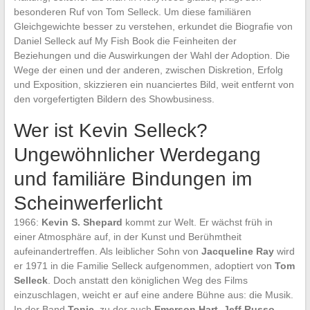
besonderen Ruf von Tom Selleck. Um diese familiären
Gleichgewichte besser zu verstehen, erkundet die Biografie von
Daniel Selleck auf My Fish Book die Feinheiten der
Beziehungen und die Auswirkungen der Wahl der Adoption. Die
Wege der einen und der anderen, zwischen Diskretion, Erfolg
und Exposition, skizzieren ein nuanciertes Bild, weit entfernt von
den vorgefertigten Bildern des Showbusiness.
Wer ist Kevin Selleck?
Ungewöhnlicher Werdegang
und familiäre Bindungen im
Scheinwerferlicht
1966:
Kevin S. Shepard
kommt zur Welt. Er wächst früh in
einer Atmosphäre auf, in der Kunst und Berühmtheit
aufeinandertreffen. Als leiblicher Sohn von
Jacqueline Ray
wird
er 1971 in die Familie Selleck aufgenommen, adoptiert von
Tom
Selleck
. Doch anstatt den königlichen Weg des Films
einzuschlagen, weicht er auf eine andere Bühne aus: die Musik.
In der Band
Tonic
, zu der auch
Emerson Hart
,
Jeff Russo
,