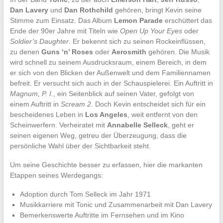
Dan Lavery
und
Dan Rothchild
gehören, bringt Kevin seine
Stimme zum Einsatz. Das Album
Lemon Parade
erschüttert das
Ende der 90er Jahre mit Titeln wie
Open Up Your Eyes
oder
Soldier’s Daughter
. Er bekennt sich zu seinen Rockeinflüssen,
zu denen
Guns ‘n’ Roses
oder
Aerosmith
gehören. Die Musik
wird schnell zu seinem Ausdrucksraum, einem Bereich, in dem
er sich von den Blicken der Außenwelt und dem Familiennamen
befreit. Er versucht sich auch in der Schauspielerei. Ein Auftritt in
Magnum, P. I.
, ein Seitenblick auf seinen Vater, gefolgt von
einem Auftritt in
Scream 2
. Doch Kevin entscheidet sich für ein
bescheidenes Leben in
Los Angeles
, weit entfernt von den
Scheinwerfern. Verheiratet mit
Annabelle Selleck
, geht er
seinen eigenen Weg, getreu der Überzeugung, dass die
persönliche Wahl über der Sichtbarkeit steht.
Um seine Geschichte besser zu erfassen, hier die markanten
Etappen seines Werdegangs:
Adoption durch Tom Selleck im Jahr 1971
Musikkarriere mit Tonic und Zusammenarbeit mit Dan Lavery
Bemerkenswerte Auftritte im Fernsehen und im Kino