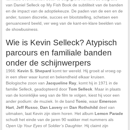
van Daniel Selleck op My Fish Book de subtiliteit van de banden
en de impact van de adoptiekeuze. De paden van de een en de
ander, tussen discretie, succes en blootstelling, schetsen een
genuanceerd beeld, ver weg van de kant-en-klare beelden van
de showbusiness.
Wie is Kevin Selleck? Atypisch
parcours en familiale banden
onder de schijnwerpers
1966:
Kevin S. Shepard
komt ter wereld. Hij groeit al vroeg op
in een sfeer waar kunst en bekendheid elkaar kruisen.
Biologische zoon van
Jacqueline Ray
, komt hij in 1971 in de
familie Selleck, geadopteerd door
Tom Selleck
. Maar in plaats
van de koninklijke weg van de film te volgen, kiest hij voor een
ander podium: de muziek. In de band
Tonic
, waar
Emerson
Hart
,
Jeff Russo
,
Dan Lavery
en
Dan Rothchild
deel van
uitmaken, laat Kevin zijn stem horen. Het album
Lemon Parade
schudt het einde van de jaren 90 wakker met nummers als
Open Up Your Eyes
of
Soldier’s Daughter
. Hij claimt zijn