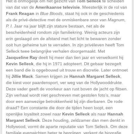
Het is onmogelijk om het gezicht van
Tom Selleck
te scheiden
van dat van de
Amerikaanse televisie
. Meesterlijk in de rol van
Frank Reagan
in
Blue Bloods
, staat hij ook in de geschiedenis
als de privé-detective met de onmiskenbare snor van
Magnum,
P. I.
Jaar na jaar blijft zijn stature bestaan, net als de
bescheidenheid rondom zijn familiekring. Weinig acteurs zijn
erin geslaagd om de afstand met het licht te bewaren zonder
ooit hun geheime tuin te verraden. In zijn privéleven heeft Tom
Selleck twee belangrijke verhalen doorgemaakt. Met
Jacqueline Ray
deelt hij meer dan tien jaar en verwelkomt hij
Kevin Selleck
, die hij in 1971 adopteert. Dit gebaar bezegelt
een band die is opgebouwd uit trouw en discretie. Later ontmoet
hij
Jillie Mack
. Samen krijgen ze
Hannah Margaret Selleck
,
die kiest voor paardensport, ver weg van de Hollywooddrukte.
Deze vader geeft de voorkeur aan rust boven de jacht op flitsen.
Zijn verhaal wordt niet geschreven met gestolen foto’s, maar
door een aanwezige betrokkenheid bij zijn dierbaren. De rode
draad? Een constante die door de tijden heen loopt, een
openlijke loyaliteit zowel naar
Kevin Selleck
als naar
Hannah
Margaret Selleck
. Deze houding, zeldzamer dan men denkt in
Hollywood, vormt de aparte reputatie van Tom Selleck. Om deze
familiale evenwichten beter te begrijpen, verkent de biografie