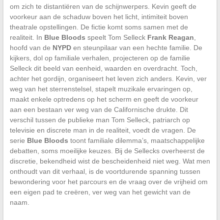
om zich te distantiëren van de schijnwerpers. Kevin geeft de
voorkeur aan de schaduw boven het licht, intimiteit boven
theatrale opstellingen. De fictie komt soms samen met de
realiteit. In
Blue Bloods
speelt Tom Selleck
Frank Reagan
,
hoofd van de
NYPD
en steunpilaar van een hechte familie. De
kijkers, dol op familiale verhalen, projecteren op de familie
Selleck dit beeld van eenheid, waarden en overdracht. Toch,
achter het gordijn, organiseert het leven zich anders. Kevin, ver
weg van het sterrenstelsel, stapelt muzikale ervaringen op,
maakt enkele optredens op het scherm en geeft de voorkeur
aan een bestaan ver weg van de Californische drukte. Dit
verschil tussen de publieke man Tom Selleck, patriarch op
televisie en discrete man in de realiteit, voedt de vragen. De
serie
Blue Bloods
toont familiale dilemma’s, maatschappelijke
debatten, soms moeilijke keuzes. Bij de Sellecks overheerst de
discretie, bekendheid wist de bescheidenheid niet weg. Wat men
onthoudt van dit verhaal, is de voortdurende spanning tussen
bewondering voor het parcours en de vraag over de vrijheid om
een eigen pad te creëren, ver weg van het gewicht van de
naam.