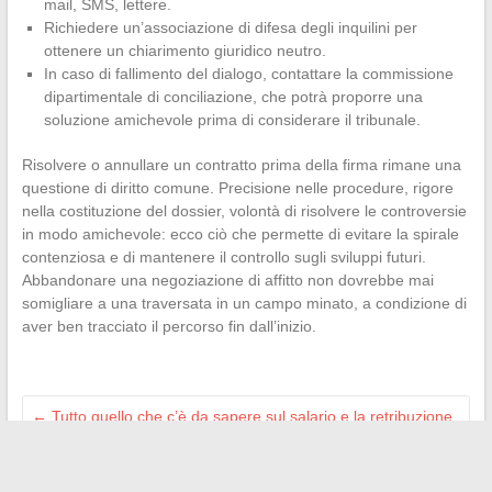
mail, SMS, lettere.
Richiedere un’associazione di difesa degli inquilini per
ottenere un chiarimento giuridico neutro.
In caso di fallimento del dialogo, contattare la commissione
dipartimentale di conciliazione, che potrà proporre una
soluzione amichevole prima di considerare il tribunale.
Risolvere o annullare un contratto prima della firma rimane una
questione di diritto comune. Precisione nelle procedure, rigore
nella costituzione del dossier, volontà di risolvere le controversie
in modo amichevole: ecco ciò che permette di evitare la spirale
contenziosa e di mantenere il controllo sugli sviluppi futuri.
Abbandonare una negoziazione di affitto non dovrebbe mai
somigliare a una traversata in un campo minato, a condizione di
aver ben tracciato il percorso fin dall’inizio.
←
Tutto quello che c’è da sapere sul salario e la retribuzione
degli animatori BAFA nel 2024
Guida completa per riuscire nella prima connessione a Oze