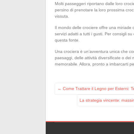
Molti passeggeri riportano dalle loro croci
persino di prenotare la loro prossima croci
vissuta.
Il mondo delle crociere offre una miriade di
servizi adatti a tutti i gusti. Per consigli
questa fonte.
Una crociera è un’avventura unica che comb
paesaggi, delle attività diversificate o de
memorabile. Allora, pronto a imbarcarti 
←
Come Trattare il Legno per Esterni: Te
La strategia vincente: massi