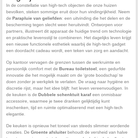
In de constellatie van high-tech objecten die onze huizen
bevolken, steken sommige eruit door hun vindingrijkheid. Neem
de
Parapluie van geliefden
: een uitvinding die het delen en de
bescherming tegen slecht weer heruitvindt. Ontworpen voor
partners, illustreert dit apparaat de huidige trend om technologie
en praktische levensstijl te combineren. Het dagelijks leven krijgt
een nieuwe functionele esthetiek waarbij de high-tech gadget
een doordacht cadeau wordt, een teken van zorg en aandacht.
Op kantoor vervagen de grenzen tussen de werkruimte en
persoonlijk comfort met de
Bureau toiletstoel
, een gedurfde
innovatie die het mogelijk maakt om de ‘grote boodschap’ te
doen zonder je werkplek te verlaten. De vraag naar hygiëne en
discretie rijst, maar het idee blijft: het leven vereenvoudigen. In
de keuken is de
Dubbele schenktuit karaf
een onmisbaar
accessoire, waarmee je twee dranken gelijktijdig kunt
inschenken, tijd en ruimte optimaliserend met een high-tech
elegantie.
De keuken is opnieuw het toneel van steeds slimmer wordende
creaties. De
Groente afsluiter
behoudt de versheid van halve