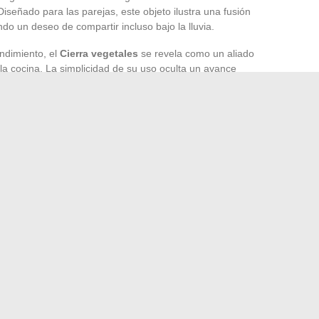
 Diseñado para las parejas, este objeto ilustra una fusión
ndo un deseo de compartir incluso bajo la lluvia.
endimiento, el
Cierra vegetales
se revela como un aliado
 la cocina. La simplicidad de su uso oculta un avance
erdicio.
jetos conectados como el
Dispensador de jabón
ño. Simplemente desliza la mano para que se entregue una
y el consumo excesivo.
entos como la
Tableta para el aperitivo
, fusionando
 y salchichón con una sola mano con total tranquilidad, un
a gadget, finamente diseñado, responde a una búsqueda de
stra época, testimoniando la inteligencia humana al servicio
ómo transformar tu camión en un cómodo hábitat móvil
→