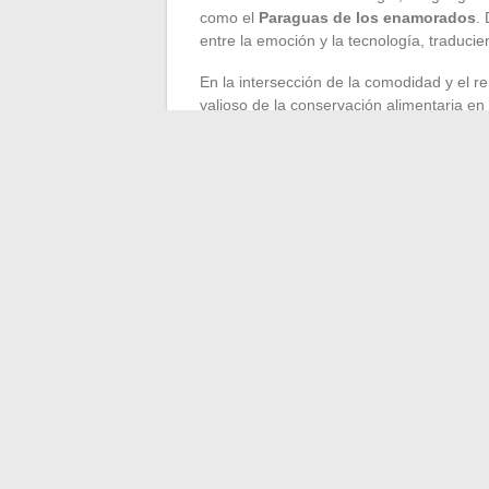
como el
Paraguas de los enamorados
.
entre la emoción y la tecnología, traducie
En la intersección de la comodidad y el r
valioso de la conservación alimentaria en
técnico decisivo en la lucha contra el desp
En el ámbito de las innovaciones, los ob
inteligente
encuentran su lugar en el ba
dosis de jabón, evitando así el desorden 
La vida social no se queda atrás con inv
practicidad y convivialidad. Lleva cerveza
verdadero himno al arte de recibir. Cad
facilidad y eficiencia que caracteriza nue
del bienestar cotidiano.
←
Viaje sostenible: prácticas y destinos
C