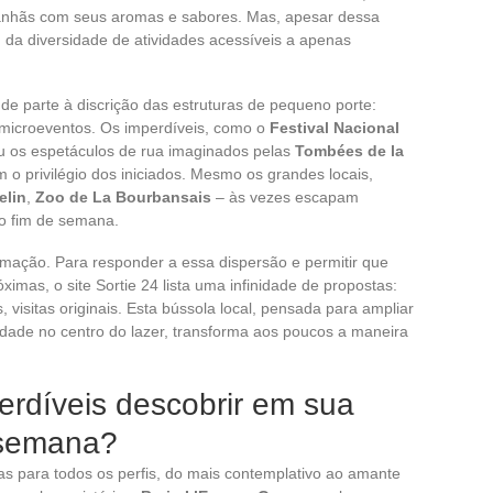
nhãs com seus aromas e sabores. Mas, apesar dessa
 da diversidade de atividades acessíveis a apenas
nde parte à discrição das estruturas de pequeno porte:
 microeventos. Os imperdíveis, como o
Festival Nacional
u os espetáculos de rua imaginados pelas
Tombées de la
 o privilégio dos iniciados. Mesmo os grandes locais,
elin
,
Zoo de La Bourbansais
– às vezes escapam
o fim de semana.
ormação. Para responder a essa dispersão e permitir que
ximas, o site Sortie 24 lista uma infinidade de propostas:
 visitas originais. Esta bússola local, pensada para ampliar
midade no centro do lazer, transforma aos poucos a maneira
erdíveis descobrir em sua
 semana?
 para todos os perfis, do mais contemplativo ao amante