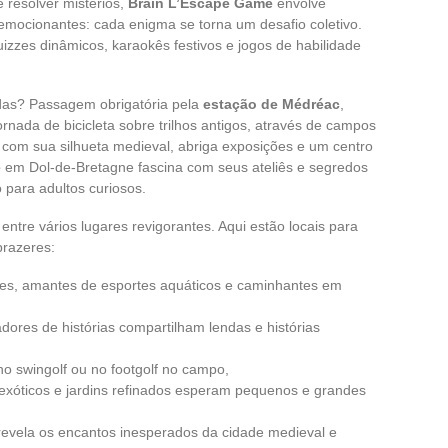
resolver mistérios,
Brain L’Escape Game
envolve
emocionantes: cada enigma se torna um desafio coletivo.
izzes dinâmicos, karaokês festivos e jogos de habilidade
das? Passagem obrigatória pela
estação de Médréac
,
rnada de bicicleta sobre trilhos antigos, através de campos
, com sua silhueta medieval, abriga exposições e um centro
e
em Dol-de-Bretagne fascina com seus ateliês e segredos
o para adultos curiosos.
tre vários lugares revigorantes. Aqui estão locais para
prazeres:
s, amantes de esportes aquáticos e caminhantes em
adores de histórias compartilham lendas e histórias
o swingolf ou no footgolf no campo,
 exóticos e jardins refinados esperam pequenos e grandes
evela os encantos inesperados da cidade medieval e