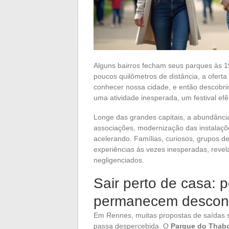
Alguns bairros fecham seus parques às 19
poucos quilômetros de distância, a ofer
conhecer nossa cidade, e então descobrim
uma atividade inesperada, um festival ef
Longe das grandes capitais, a abundância 
associações, modernização das instalações 
acelerando. Famílias, curiosos, grupos 
experiências às vezes inesperadas, reve
negligenciados.
Sair perto de casa: 
permanecem descon
Em Rennes, muitas propostas de saídas 
passa despercebida. O
Parque do Thab