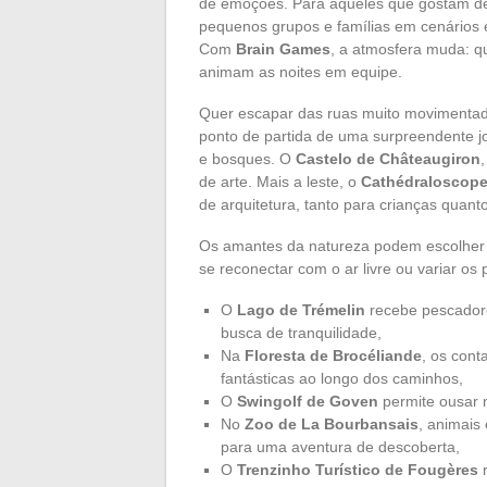
de emoções. Para aqueles que gostam de 
pequenos grupos e famílias em cenários 
Com
Brain Games
, a atmosfera muda: qu
animam as noites em equipe.
Quer escapar das ruas muito movimenta
ponto de partida de uma surpreendente jo
e bosques. O
Castelo de Châteaugiron
de arte. Mais a leste, o
Cathédraloscop
de arquitetura, tanto para crianças quant
Os amantes da natureza podem escolher en
se reconectar com o ar livre ou variar os 
O
Lago de Trémelin
recebe pescadore
busca de tranquilidade,
Na
Floresta de Brocéliande
, os cont
fantásticas ao longo dos caminhos,
O
Swingolf de Goven
permite ousar n
No
Zoo de La Bourbansais
, animais
para uma aventura de descoberta,
O
Trenzinho Turístico de Fougères
r