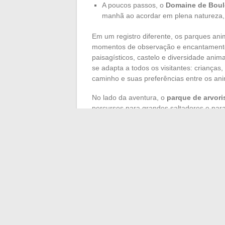
A poucos passos, o
Domaine de Boul
manhã ao acordar em plena natureza, 
Em um registro diferente, os parques an
momentos de observação e encantamen
paisagísticos, castelo e diversidade ani
se adapta a todos os visitantes: crianças
caminho e suas preferências entre os ani
No lado da aventura, o
parque de arvori
percursos para grandes saltadores e par
Gayeulles. Para aqueles que preferem a d
Cathédraloscope
multiplicam ateliês, ex
curiosidade e diversão, cada visita se t
Conforme as vontades, a região compõe 
ir longe. Tomar o tempo para olhar ao red
uma pequena aventura. Nunca se sabe co
revelará: talvez logo atrás do seu próxim