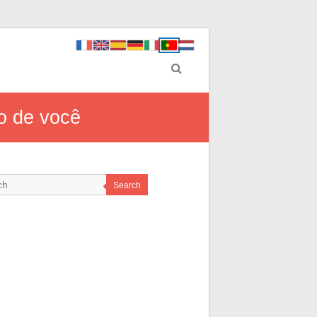
to de você
Search