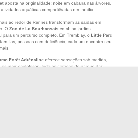
et
aposta na originalidade: noite em cabana nas árvores,
atividades aquáticas compartilhadas em família.
imais ao redor de Rennes transformam as saídas em
to. O
Zoo de La Bourbansais
combina jardins
mal para um percurso completo. Em Tremblay, o
Little Parc
, famílias, pessoas com deficiência, cada um encontra seu
mais.
smo Forêt Adrénaline
oferece sensações sob medida,
a os mais cautelosos, tudo no coração do parque das
escoberta cultural, o
Castelo de Châteaugiron
e o
posições e animações interativas: aqui, a cultura rima com
ransforma em uma experiência compartilhada.
uma mosaico de experiências a serem vividas sem precisar
or é dar a cada fim de semana a possibilidade de se tornar
m antecedência onde a próxima atividade inesperada se
o cruzamento.