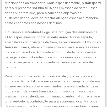
relacionadas ao transporte. Mais especificamente, o
transporte
aéreo
representa sozinho
41%
das emissões do setor. Esses
dados sugerem que, para alcançar os objetivos de
sustentabilidade, deve-se prestar atenção especial à maneira
como chegamos aos nossos destinos.
O
turismo sustentável
exige uma redução das emissões de
CO2, especialmente do
transporte aéreo
. Nesse espírito,
alternativas como viagens de trem, especialmente o
TGV
ou os
trens noturnos
, oferecem uma solução viável e muitas vezes
mais enriquecedora. Aproveite a oportunidade de atravessar
paisagens deslumbrantes, descobrir as nuances culturais de
uma região para outra, enquanto minimiza sua pegada de
carbono.
Para ir mais longe, integre o conceito de , que incorpora a
mudança de mentalidade necessária para o surgimento de um
turismo respeitoso com o meio ambiente e a sociedade. Essa
mudança implica uma transição do turismo de massa para
práticas mais sustentáveis, um impacto ambiental consciente e
uma verdadeira contribuição para a economia local. Participe
dessa transformação, torne-se um agente de um turismo que