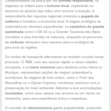
Comprometidos na busca por um
turismo responsável
, os
viajantes se voltam para o
turismo local
, explorando os
tesouros ao alcance das mãos sem recorrer à aviação. A
redescoberta das riquezas regionais minimiza a
pegada de
carbono
e fortalece a economia local. A viagem ecológica se
materializa em diversas experiências: os
caminhos de grande
caminhada
como o GR 34 ou a Grande Travessia dos Alpes
convidam a uma imersão na natureza, enquanto os percursos
de
ciclismo
oferecem uma maneira ativa e ecológica de
percorrer as regiões.
Os modos de transporte alternativos se revelam cruciais nesse
processo. O
TGV
, com seu acesso rápido a várias cidades
europeias, e os
trens noturnos
para destinos como Viena ou
Munique, representam opções de viagem sustentável e
econômica. As viagens de trem mítico, como o Trem das
Maravilhas ou o Glacier Express, combinam aventura com a
preservação do meio ambiente. Adicione a isso acomodações
inusitadas
, como uma cabana nas árvores ou um riacho na
montanha, para uma experiência única e respeitosa.
O conceito de
microaventura
ganha popularidade, propondo