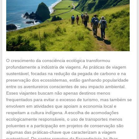
O crescimento da consciência ecológica transformou
profundamente a indústria de viagens. As práticas de viagem
sustentável, focadas na redução da pegada de carbono e na
preservação dos ecossistemas, estão ganhando popularidade
entre os aventureiros conscientes de seu impacto ambiental.
Esses viajantes buscam não apenas destinos menos
frequentados para evitar o excesso de turismo, mas também se
envolvem em atividades que apoiam a economia local e
respeitam a cultura indígena. A escolha de acomodações
ecologicamente responsáveis, o uso de transportes menos
poluentes e a participação em projetos de conservação são
algumas das práticas-chave que caracterizam a viagem
sustentável. De cantos remotos da Escandinávia às ilhas