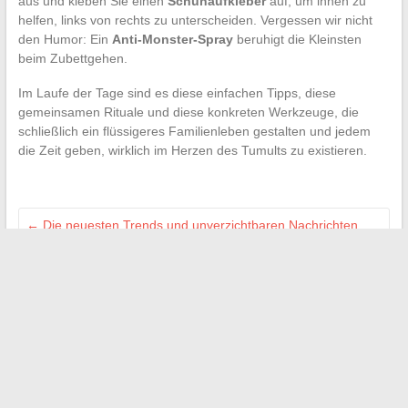
aus und kleben Sie einen
Schuhaufkleber
auf, um ihnen zu
helfen, links von rechts zu unterscheiden. Vergessen wir nicht
den Humor: Ein
Anti-Monster-Spray
beruhigt die Kleinsten
beim Zubettgehen.
Im Laufe der Tage sind es diese einfachen Tipps, diese
gemeinsamen Rituale und diese konkreten Werkzeuge, die
schließlich ein flüssigeres Familienleben gestalten und jedem
die Zeit geben, wirklich im Herzen des Tumults zu existieren.
←
Die neuesten Trends und unverzichtbaren Nachrichten
aus der Welt der Sportwagen
Warum MBN für Ihr Unternehmen übernehmen: Vorteile und
detaillierte Funktionsweise
→
Search