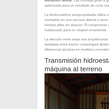
elevación lateral
. Las cuchillas giran a
optimizada para un resultado de corte r
La desbrozadora autopropulsada utiliza c
montadas en una carcasa abierta o semi-ab
hierbas altas sin atascos. El compromiso 
inadecuado para un césped ornamental.
La elección entre estas dos arquitectura
detallada entre tractor cortacésped desbr
diferencias técnicas en modelos concreto
Transmisión hidroest
máquina al terreno