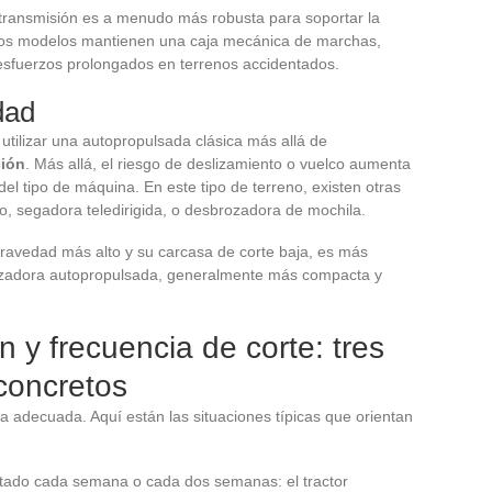
transmisión es a menudo más robusta para soportar la
unos modelos mantienen una caja mecánica de marchas,
sfuerzos prolongados en terrenos accidentados.
dad
utilizar una autopropulsada clásica más allá de
ción
. Más allá, el riesgo de deslizamiento o vuelco aumenta
l tipo de máquina. En este tipo de terreno, existen otras
o, segadora teledirigida, o desbrozadora de mochila.
gravedad más alto y su carcasa de corte baja, es más
brozadora autopropulsada, generalmente más compacta y
n y frecuencia de corte: tres
 concretos
ta adecuada. Aquí están las situaciones típicas que orientan
rtado cada semana o cada dos semanas: el tractor