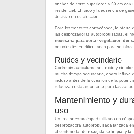
anchos de corte superiores a 60 cm con u
residencial. El ruido y la ausencia de gas
decisivo en su elección.
Para los tractores cortacésped, la oferta 
las desbrozadoras autopropulsadas, el m
necesaria para cortar vegetación dens
actuales tienen dificultades para satisfac
Ruidos y vecindario
Cortar sin auriculares anti-ruido y sin olo
mucho tiempo secundario, ahora influye en
incluso antes de la cuestión de la potenci
refuerzan este argumento para las zonas 
Mantenimiento y dura
uso
Un tractor cortacésped utilizado en césp
desbrozadora autopropulsada lanzada en z
el contenedor de recogida se limpia, y la