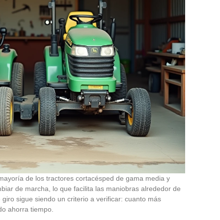
mayoría de los tractores cortacésped de gama media y
mbiar de marcha, lo que facilita las maniobras alrededor de
 giro sigue siendo un criterio a verificar: cuanto más
ado ahorra tiempo.