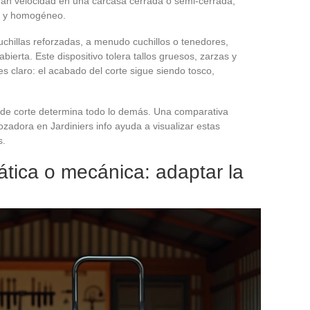
 gran velocidad en una carcasa cerrada o semi-cerrada,
as y homogéneo.
uchillas reforzadas, a menudo cuchillos o tenedores,
ierta. Este dispositivo tolera tallos gruesos, zarzas y
es claro: el acabado del corte sigue siendo tosco,
s de corte determina todo lo demás. Una comparativa
ozadora en Jardiniers info ayuda a visualizar estas
s.
ática o mecánica: adaptar la