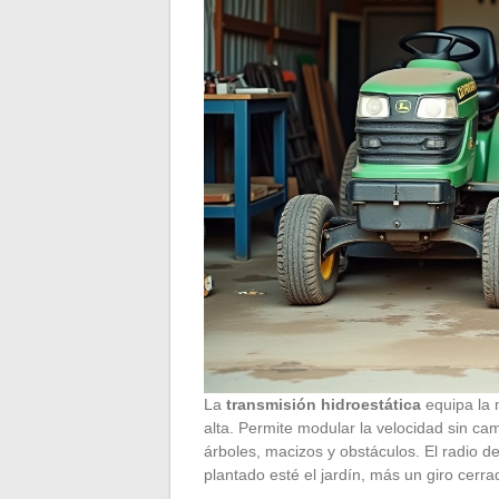
La
transmisión hidroestática
equipa la 
alta. Permite modular la velocidad sin ca
árboles, macizos y obstáculos. El radio de
plantado esté el jardín, más un giro cerr