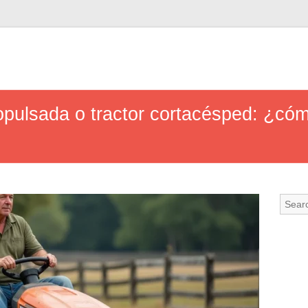
pulsada o tractor cortacésped: ¿cóm