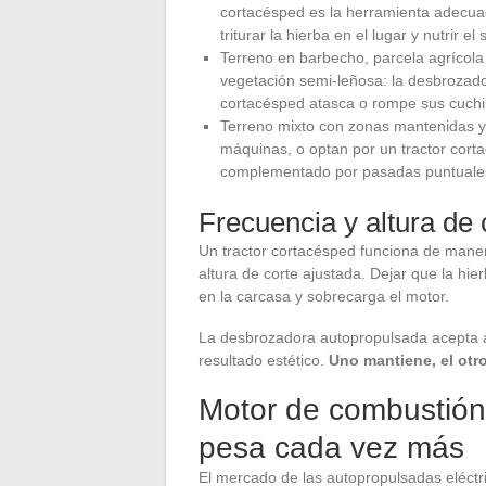
cortacésped es la herramienta adecua
triturar la hierba en el lugar y nutrir el 
Terreno en barbecho, parcela agrícol
vegetación semi-leñosa: la desbrozado
cortacésped atasca o rompe sus cuchil
Terreno mixto con zonas mantenidas y
máquinas, o optan por un tractor cort
complementado por pasadas puntuales 
Frecuencia y altura de 
Un tractor cortacésped funciona de mane
altura de corte ajustada. Dejar que la h
en la carcasa y sobrecarga el motor.
La desbrozadora autopropulsada acepta 
resultado estético.
Uno mantiene, el otr
Motor de combustión o
pesa cada vez más
El mercado de las autopropulsadas eléctr