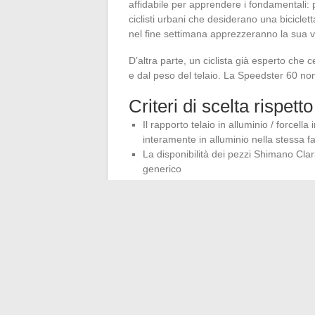
affidabile per apprendere i fondamentali: 
ciclisti urbani che desiderano una biciclett
nel fine settimana apprezzeranno la sua ve
D’altra parte, un ciclista già esperto che 
e dal peso del telaio. La Speedster 60 n
Criteri di scelta rispetto
Il rapporto telaio in alluminio / forcella
interamente in alluminio nella stessa f
La disponibilità dei pezzi Shimano Cla
generico
La rivendita usata funziona bene grazie
bicicletta in buone condizioni
I passaggi per i pneumatici consentono 
catalogo, ampliando così gli usi possibi
La Scott Speedster 60 svolge il suo ruolo
sua geometria endurance e la sua costruz
regolarmente senza preoccuparsi della fra
rapidamente dopo l’acquisto: un paio di pne