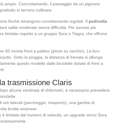
è più ampio. Concretamente, il passaggio da un pignone
oprattutto in terreno collinare.
sione finché rimangono correttamente regolati. Il
pedivella
tare salite moderate senza difficoltà. Per ascese più
 limitata rispetto a un gruppo Sora o Tiagra, che offrono
er 60 monta freni a pattino (pinze su cerchio). La loro
sciutto. Sotto la pioggia, la distanza di frenata si allunga
amente questo modello dalle biciclette dotate di freni a
ti.
la trasmissione Claris
o dopo alcune centinaia di chilometri, è necessario prevedere
iciclette
li urti laterali (parcheggio, trasporto), una gamba di
vita brutte sorprese
e è limitata dal numero di velocità, un upgrade verso Sora
mporaneamente