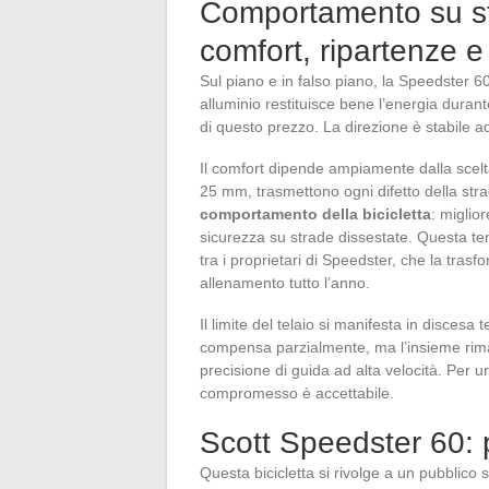
Comportamento su st
comfort, ripartenze e 
Sul piano e in falso piano, la Speedster 60
alluminio restituisce bene l’energia durant
di questo prezzo. La direzione è stabile ad
Il comfort dipende ampiamente dalla scelta
25 mm, trasmettono ogni difetto della str
comportamento della bicicletta
: miglio
sicurezza su strade dissestate. Questa te
tra i proprietari di Speedster, che la tras
allenamento tutto l’anno.
Il limite del telaio si manifesta in discesa 
compensa parzialmente, ma l’insieme rimane
precisione di guida ad alta velocità. Per 
compromesso è accettabile.
Scott Speedster 60: pe
Questa bicicletta si rivolge a un pubblico 