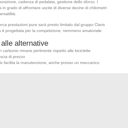
posizione, cadenza di pedalata, gestione dello sforzo. I
a in grado di affrontare uscite di diverse decine di chilometri
rsatilità.
cerca prestazioni pure sarà presto limitato dal gruppo Claris
on è progettata per la competizione, nemmeno amatoriale.
 alle alternative
 in carbonio rimane pertinente rispetto alle biciclette
ascia di prezzo
ris facilita la manutenzione, anche presso un meccanico
 alla notorietà del marchio Scott, a patto di mantenere la
di montare pneumatici più larghi rispetto alla dotazione di
li
 di
prima bicicletta da strada affidabile e durevole
. La
ione solida la rendono una scelta coerente per pedalare
gilità del materiale. L’unico investimento da prevedere
umatici più larghi e migliori camere d’aria, per sfruttare