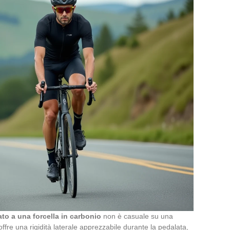
ato a una forcella in carbonio
non è casuale su una
offre una rigidità laterale apprezzabile durante la pedalata,