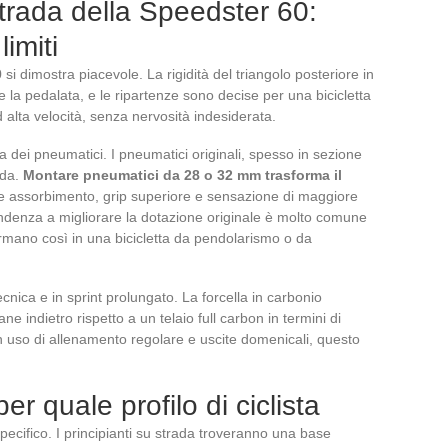
rada della Speedster 60:
limiti
 si dimostra piacevole. La rigidità del triangolo posteriore in
e la pedalata, e le ripartenze sono decise per una bicicletta
 alta velocità, senza nervosità indesiderata.
 dei pneumatici. I pneumatici originali, spesso in sezione
ada.
Montare pneumatici da 28 o 32 mm trasforma il
re assorbimento, grip superiore e sensazione di maggiore
ndenza a migliorare la dotazione originale è molto comune
formano così in una bicicletta da pendolarismo o da
tecnica e in sprint prolungato. La forcella in carbonio
 indietro rispetto a un telaio full carbon in termini di
un uso di allenamento regolare e uscite domenicali, questo
r quale profilo di ciclista
specifico. I principianti su strada troveranno una base