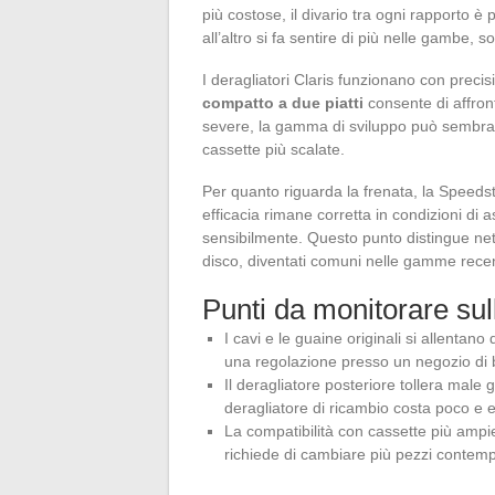
più costose, il divario tra ogni rapporto 
all’altro si fa sentire di più nelle gambe, s
I deragliatori Claris funzionano con preci
compatto a due piatti
consente di affron
severe, la gamma di sviluppo può sembrare
cassette più scalate.
Per quanto riguarda la frenata, la Speedst
efficacia rimane corretta in condizioni di a
sensibilmente. Questo punto distingue nett
disco, diventati comuni nelle gamme recen
Punti da monitorare sul
I cavi e le guaine originali si allentan
una regolazione presso un negozio di b
Il deragliatore posteriore tollera male g
deragliatore di ricambio costa poco e e
La compatibilità con cassette più ampi
richiede di cambiare più pezzi conte