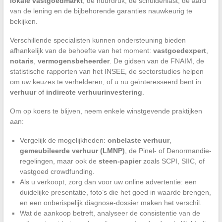
lokale vastgoedmarkt
, de huurdruk, de schuldenlast, de aard
van de lening en de bijbehorende garanties nauwkeurig te
bekijken.
Verschillende specialisten kunnen ondersteuning bieden
afhankelijk van de behoefte van het moment:
vastgoedexpert
,
notaris
,
vermogensbeheerder
. De gidsen van de FNAIM, de
statistische rapporten van het INSEE, de sectorstudies helpen
om uw keuzes te verhelderen, of u nu geïnteresseerd bent in
verhuur
of
indirecte verhuurinvestering
.
Om op koers te blijven, neem enkele winstgevende praktijken
aan:
Vergelijk de mogelijkheden:
onbelaste verhuur
,
gemeubileerde verhuur (LMNP)
, de Pinel- of Denormandie-
regelingen, maar ook de
steen-papier
zoals SCPI, SIIC, of
vastgoed crowdfunding.
Als u verkoopt, zorg dan voor uw online advertentie: een
duidelijke presentatie, foto’s die het goed in waarde brengen,
en een onberispelijk diagnose-dossier maken het verschil.
Wat de aankoop betreft, analyseer de consistentie van de