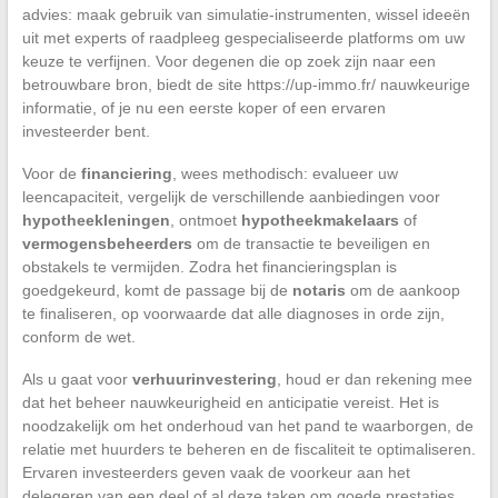
advies: maak gebruik van simulatie-instrumenten, wissel ideeën
uit met experts of raadpleeg gespecialiseerde platforms om uw
keuze te verfijnen. Voor degenen die op zoek zijn naar een
betrouwbare bron, biedt de site https://up-immo.fr/ nauwkeurige
informatie, of je nu een eerste koper of een ervaren
investeerder bent.
Voor de
financiering
, wees methodisch: evalueer uw
leencapaciteit, vergelijk de verschillende aanbiedingen voor
hypotheekleningen
, ontmoet
hypotheekmakelaars
of
vermogensbeheerders
om de transactie te beveiligen en
obstakels te vermijden. Zodra het financieringsplan is
goedgekeurd, komt de passage bij de
notaris
om de aankoop
te finaliseren, op voorwaarde dat alle diagnoses in orde zijn,
conform de wet.
Als u gaat voor
verhuurinvestering
, houd er dan rekening mee
dat het beheer nauwkeurigheid en anticipatie vereist. Het is
noodzakelijk om het onderhoud van het pand te waarborgen, de
relatie met huurders te beheren en de fiscaliteit te optimaliseren.
Ervaren investeerders geven vaak de voorkeur aan het
delegeren van een deel of al deze taken om goede prestaties