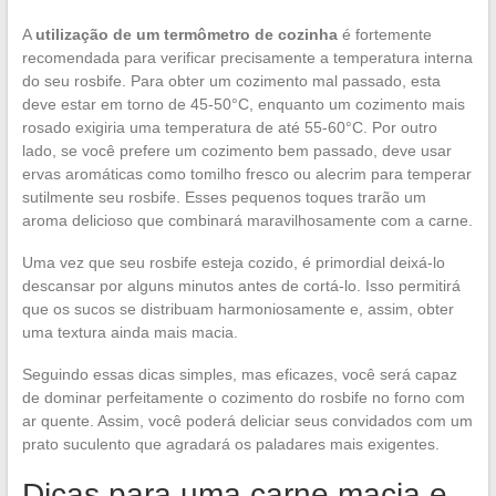
A
utilização de um termômetro de cozinha
é fortemente
recomendada para verificar precisamente a temperatura interna
do seu rosbife. Para obter um cozimento mal passado, esta
deve estar em torno de 45-50°C, enquanto um cozimento mais
rosado exigiria uma temperatura de até 55-60°C. Por outro
lado, se você prefere um cozimento bem passado, deve usar
ervas aromáticas como tomilho fresco ou alecrim para temperar
sutilmente seu rosbife. Esses pequenos toques trarão um
aroma delicioso que combinará maravilhosamente com a carne.
Uma vez que seu rosbife esteja cozido, é primordial deixá-lo
descansar por alguns minutos antes de cortá-lo. Isso permitirá
que os sucos se distribuam harmoniosamente e, assim, obter
uma textura ainda mais macia.
Seguindo essas dicas simples, mas eficazes, você será capaz
de dominar perfeitamente o cozimento do rosbife no forno com
ar quente. Assim, você poderá deliciar seus convidados com um
prato suculento que agradará os paladares mais exigentes.
Dicas para uma carne macia e