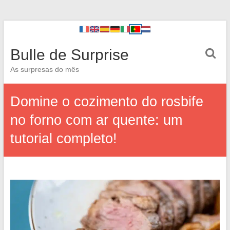
Bulle de Surprise
As surpresas do mês
Domine o cozimento do rosbife
no forno com ar quente: um
tutorial completo!