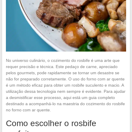
No universo culinário, o cozimento do rosbife é uma arte que
requer precisão e técnica. Este pedaço de carne, apreciado
pelos gourmets, pode rapidamente se tornar um desastre se
não for preparado corretamente. O uso do forno com ar quente
é um método eficaz para obter um rosbife suculento e macio. A
utilização dessa tecnologia nem sempre é evidente. Para ajudar
a desmistificar esse processo, aqui está um guia completo
destinado a acompanhá-lo na maestria do cozimento do rosbife
no forno com ar quente.
Como escolher o rosbife