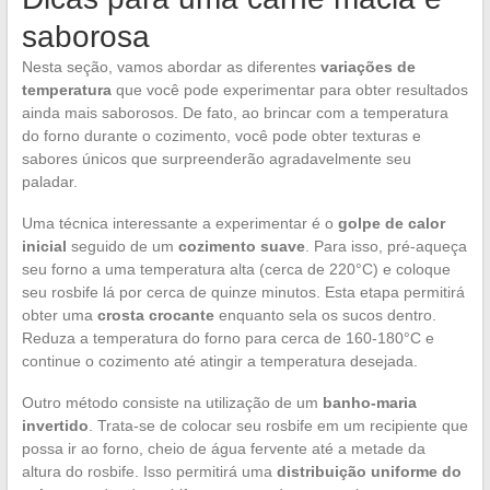
saborosa
Nesta seção, vamos abordar as diferentes
variações de
temperatura
que você pode experimentar para obter resultados
ainda mais saborosos. De fato, ao brincar com a temperatura
do forno durante o cozimento, você pode obter texturas e
sabores únicos que surpreenderão agradavelmente seu
paladar.
Uma técnica interessante a experimentar é o
golpe de calor
inicial
seguido de um
cozimento suave
. Para isso, pré-aqueça
seu forno a uma temperatura alta (cerca de 220°C) e coloque
seu rosbife lá por cerca de quinze minutos. Esta etapa permitirá
obter uma
crosta crocante
enquanto sela os sucos dentro.
Reduza a temperatura do forno para cerca de 160-180°C e
continue o cozimento até atingir a temperatura desejada.
Outro método consiste na utilização de um
banho-maria
invertido
. Trata-se de colocar seu rosbife em um recipiente que
possa ir ao forno, cheio de água fervente até a metade da
altura do rosbife. Isso permitirá uma
distribuição uniforme do